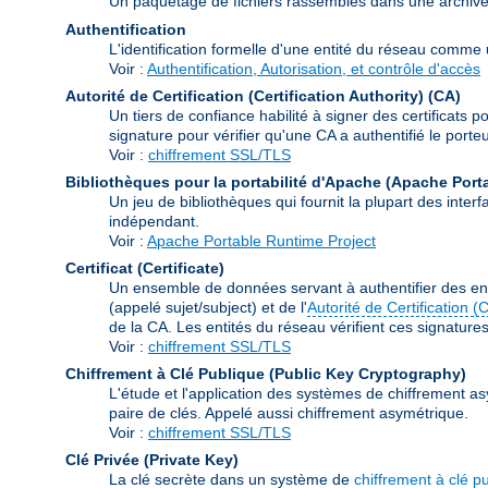
Un paquetage de fichiers rassemblés dans une archive à 
Authentification
L'identification formelle d'une entité du réseau comme un
Voir :
Authentification, Autorisation, et contrôle d'accès
Autorité de Certification (Certification Authority)
(CA)
Un tiers de confiance habilité à signer des certificats p
signature pour vérifier qu'une CA a authentifié le porteur
Voir :
chiffrement SSL/TLS
Bibliothèques pour la portabilité d'Apache (Apache Port
Un jeu de bibliothèques qui fournit la plupart des int
indépendant.
Voir :
Apache Portable Runtime Project
Certificat (Certificate)
Un ensemble de données servant à authentifier des ent
(appelé sujet/subject) et de l'
Autorité de Certification (
de la CA. Les entités du réseau vérifient ces signatures e
Voir :
chiffrement SSL/TLS
Chiffrement à Clé Publique (Public Key Cryptography)
L'étude et l'application des systèmes de chiffrement as
paire de clés. Appelé aussi chiffrement asymétrique.
Voir :
chiffrement SSL/TLS
Clé Privée (Private Key)
La clé secrète dans un système de
chiffrement à clé p