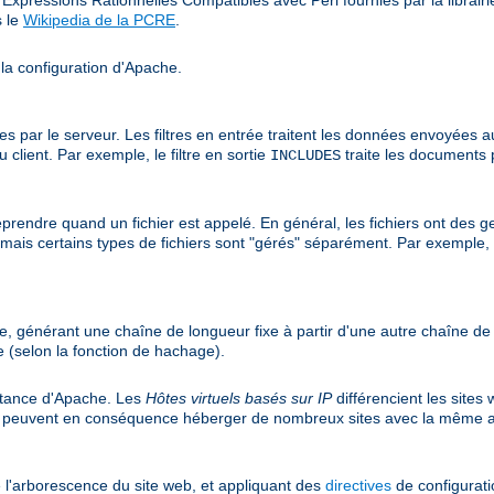
s le
Wikipedia de la PCRE
.
 la configuration d'Apache.
r le serveur. Les filtres en entrée traitent les données envoyées au ser
client. Par exemple, le filtre en sortie
traite les documents 
INCLUDES
prendre quand un fichier est appelé. En général, les fichiers ont des ge
r, mais certains types de fichiers sont "gérés" séparément. Par exemple,
e, générant une chaîne de longueur fixe à partir d'une autre chaîne d
 (selon la fonction de hachage).
nstance d'Apache. Les
Hôtes virtuels basés sur IP
différencient les sites
et peuvent en conséquence héberger de nombreux sites avec la même a
 l'arborescence du site web, et appliquant des
directives
de configuratio