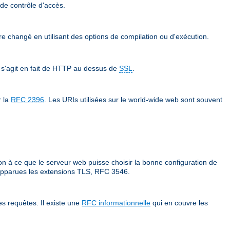
 de contrôle d'accès.
tre changé en utilisant des options de compilation ou d'exécution.
 s'agit en fait de HTTP au dessus de
SSL
.
r la
RFC 2396
. Les URIs utilisées sur le world-wide web sont souvent
on à ce que le serveur web puisse choisir la bonne configuration de
t apparues les extensions TLS, RFC 3546.
s requêtes. Il existe une
RFC informationnelle
qui en couvre les