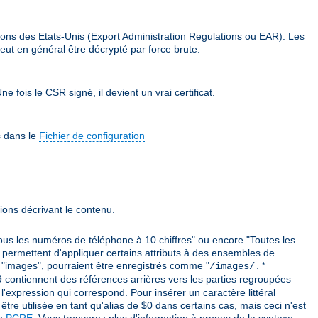
ions des Etats-Unis (Export Administration Regulations ou EAR). Les
eut en général être décrypté par force brute.
e fois le CSR signé, il devient un vrai certificat.
s dans le
Fichier de configuration
ions décrivant le contenu.
ous les numéros de téléphone à 10 chiffres" ou encore "Toutes les
 permettent d'appliquer certains attributs à des ensembles de
mé "images", pourraient être enregistrés comme "
/images/.*
 $9 contiennent des références arrières vers les parties regroupées
'expression qui correspond. Pour insérer un caractère littéral
être utilisée en tant qu'alias de $0 dans certains cas, mais ceci n'est
ie
PCRE
. Vous trouverez plus d'information à propos de la syntaxe