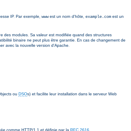
resse IP. Par exemple,
est un nom d'hôte,
est un
www
example.com
re des modules. Sa valeur est modifiée quand des structures
atibilité binaire ne peut plus être garantie. En cas de changement de
er avec la nouvelle version d'Apache.
bjects ou
DSO
s) et facilite leur installation dans le serveur Web
ncée comme HTTP/1.1 et définie par la
RFC 2616
.