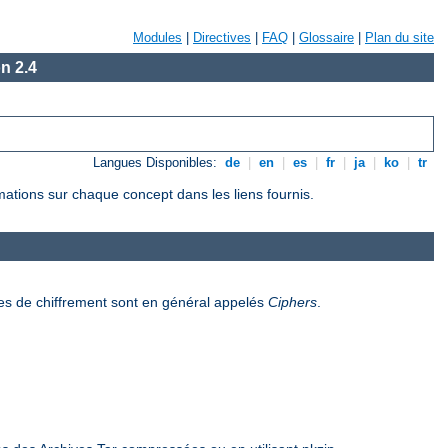
Modules
|
Directives
|
FAQ
|
Glossaire
|
Plan du site
n 2.4
Langues Disponibles:
de
|
en
|
es
|
fr
|
ja
|
ko
|
tr
rmations sur chaque concept dans les liens fournis.
es de chiffrement sont en général appelés
Ciphers
.