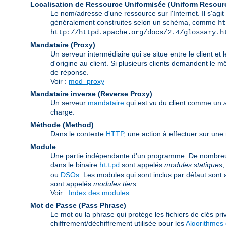
Localisation de Ressource Uniformisée (Uniform Resour
Le nom/adresse d'une ressource sur l'Internet. Il s'a
généralement construites selon un schéma, comme
ht
http://httpd.apache.org/docs/2.4/glossary.h
Mandataire (Proxy)
Un serveur intermédiaire qui se situe entre le client et 
d'origine au client. Si plusieurs clients demandent le 
de réponse.
Voir :
mod_proxy
Mandataire inverse (Reverse Proxy)
Un serveur
mandataire
qui est vu du client comme un
charge.
Méthode (Method)
Dans le contexte
HTTP
, une action à effectuer sur un
Module
Une partie indépendante d'un programme. De nombreuse
dans le binaire
sont appelés
modules statiques
,
httpd
ou
DSOs
. Les modules qui sont inclus par défaut sont
sont appelés
modules tiers
.
Voir :
Index des modules
Mot de Passe (Pass Phrase)
Le mot ou la phrase qui protège les fichiers de clés priv
chiffrement/déchiffrement utilisée pour les
Algorithmes 