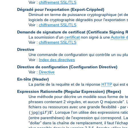
Voir :
chiffrement SSL/TLS
Dégradé pour l'exportation (Export-Crippled)
Diminué en terme de puissance cryptographique (et de s
logiciels de cryptographie dégradés pour l'exportation so
Voir :
chiffrement SSL/TLS
Demande de signature de certificat (Certificate Signing 
La soumission d'un
certificat
non signé à une
Autorité d
Voir :
chiffrement SSL/TLS
Directive
Une commande de configuration qui contrôle un ou plu
Voir :
Index des directives
Directive de configuration (Configuration Directive)
Voir :
Directive
En-tête (Header)
La partie de la requête et de la réponse
HTTP
qui est 
Expression Rationnelle (Regular Expression)
(Regex)
Une méthode pour décrire un modèle sous forme de text
phrases contenant 2 virgules, et aucun Q majuscule". L
fichiers ou ressources avec une grande flexibilité - par
". Lorsque l'on utilise des expressions rat
(jpg|gif)$
(entre parenthèses) de l'expression qui correspond. La 
"dollar" dans la chaîne de remplacement, il faut l'échap
plus possible depuis la version 2.3.6. Apache utilise le