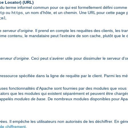
ce Locator)
(URL)
git du terme informel commun pour ce qui est formellement défini comm
ou
, un nom d'hôte, et un chemin. Une URL pour cette page p
tp
https
.
tml
le
serveur d'origine
. Il prend en compte les requêtes des clients, les tr
même contenu, le mandataire peut l'extraire de son cache, plutôt que le
serveur d'origine
. Ceci peut s'avérer utile pour dissimuler le serveur d'o
e ressource spécifiée dans la ligne de requête par le client. Parmi les
s fonctionnalités d'Apache sont fournies par des modules que vous po
 alors que les modules qui existent séparément et peuvent être chargé
 appelés
modules de base
. De nombreux modules disponibles pour Apac
ées. Il empêche les utilisateurs non autorisés de les déchiffrer. En géné
de chiffrement
.