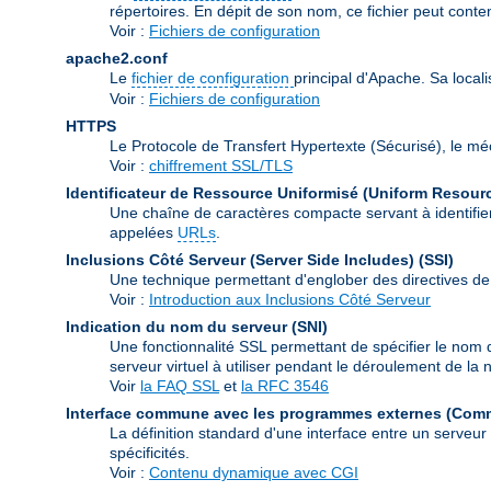
répertoires. En dépit de son nom, ce fichier peut conte
Voir :
Fichiers de configuration
apache2.conf
Le
fichier de configuration
principal d'Apache. Sa local
Voir :
Fichiers de configuration
HTTPS
Le Protocole de Transfert Hypertexte (Sécurisé), le m
Voir :
chiffrement SSL/TLS
Identificateur de Ressource Uniformisé (Uniform Resource
Une chaîne de caractères compacte servant à identifier
appelées
URLs
.
Inclusions Côté Serveur (Server Side Includes)
(SSI)
Une technique permettant d'englober des directives de
Voir :
Introduction aux Inclusions Côté Serveur
Indication du nom du serveur
(SNI)
Une fonctionnalité SSL permettant de spécifier le nom 
serveur virtuel à utiliser pendant le déroulement de l
Voir
la FAQ SSL
et
la RFC 3546
Interface commune avec les programmes externes (Com
La définition standard d'une interface entre un serveu
spécificités.
Voir :
Contenu dynamique avec CGI