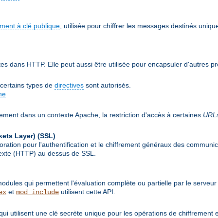
ement à clé publique
, utilisée pour chiffrer les messages destinés uniqu
 dans HTTP. Elle peut aussi être utilisée pour encapsuler d'autres p
 certains types de
directives
sont autorisés.
he
lement dans un contexte Apache, la restriction d'accès à certaines
URL
kets Layer)
(SSL)
ion pour l'authentification et le chiffrement généraux des communicat
rtexte (HTTP) au dessus de SSL.
ules qui permettent l'évaluation complète ou partielle par le serveur
et
utilisent cette API.
ex
mod_include
qui utilisent une clé secrète unique pour les opérations de chiffrement 