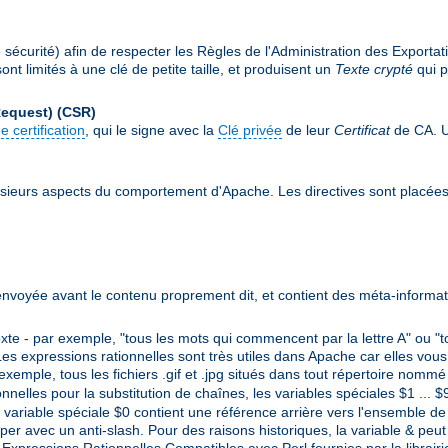
écurité) afin de respecter les Règles de l'Administration des Exportat
nt limités à une clé de petite taille, et produisent un
Texte crypté
qui p
Request)
(CSR)
e certification
, qui le signe avec la
Clé privée
de leur
Certificat
de CA. Un
sieurs aspects du comportement d'Apache. Les directives sont placée
envoyée avant le contenu proprement dit, et contient des méta-informat
e - par exemple, "tous les mots qui commencent par la lettre A" ou "t
es expressions rationnelles sont très utiles dans Apache car elles vous
 exemple, tous les fichiers .gif et .jpg situés dans tout répertoire nom
ionnelles pour la substitution de chaînes, les variables spéciales $1 ...
variable spéciale $0 contient une référence arrière vers l'ensemble de l
per avec un anti-slash. Pour des raisons historiques, la variable & peut 
s Expressions Rationnelles Compatibles avec Perl fournies par la librair