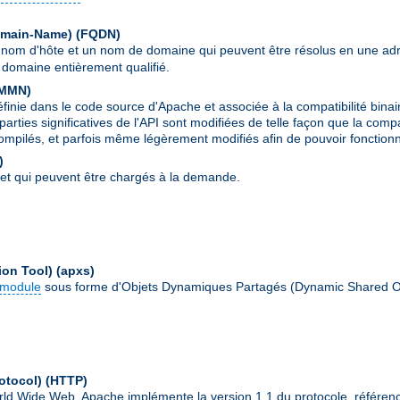
Domain-Name)
(FQDN)
 nom d'hôte et un nom de domaine qui peuvent être résolus en une ad
domaine entièrement qualifié.
MMN
)
ie dans le code source d'Apache et associée à la compatibilité binai
parties significatives de l'API sont modifiées de telle façon que la comp
ompilés, et parfois même légèrement modifiés afin de pouvoir fonctionn
)
et qui peuvent être chargés à la demande.
ion Tool)
(apxs)
module
sous forme d'Objets Dynamiques Partagés (Dynamic Shared O
otocol)
(HTTP)
World Wide Web. Apache implémente la version 1.1 du protocole, référe