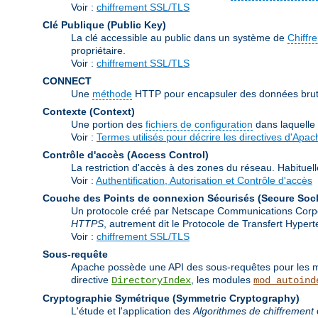
Voir :
chiffrement SSL/TLS
Clé Publique (Public Key)
La clé accessible au public dans un système de
Chiffr
propriétaire.
Voir :
chiffrement SSL/TLS
CONNECT
Une
méthode
HTTP pour encapsuler des données brutes
Contexte (Context)
Une portion des
fichiers de configuration
dans laquelle
Voir :
Termes utilisés pour décrire les directives d'Apac
Contrôle d'accès (Access Control)
La restriction d'accès à des zones du réseau. Habituel
Voir :
Authentification, Autorisation et Contrôle d'accès
Couche des Points de connexion Sécurisés (Secure Soc
Un protocole créé par Netscape Communications Corporat
HTTPS
, autrement dit le Protocole de Transfert Hype
Voir :
chiffrement SSL/TLS
Sous-requête
Apache possède une API des sous-requêtes pour les mod
directive
, les modules
DirectoryIndex
mod_autoind
Cryptographie Symétrique (Symmetric Cryptography)
L'étude et l'application des
Algorithmes de chiffrement