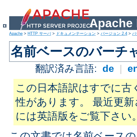
Apach
Apache
>
HTTP サーバ
>
ドキュメンテーション
>
バージョン 2.4
>
バ
名前ベースのバーチ
翻訳済み言語:
de
|
e
この日本語訳はすでに古
性があります。 最近更
には英語版をご覧下さい
この文書では名前ベースの